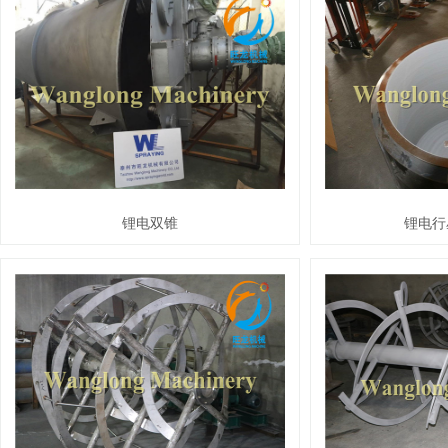
锂电双锥
锂电行