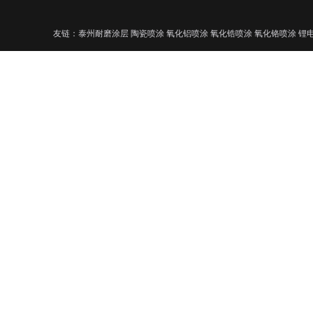
友链：泰州耐磨涂层 陶瓷喷涂 氧化铝喷涂 氧化锆喷涂 氧化铬喷涂 锂