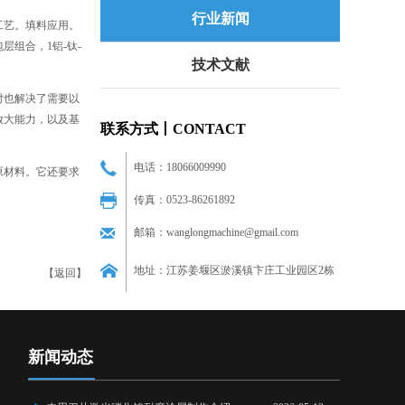
行业新闻
工艺。填料应用。
组合，1铝-钛-
技术文献
时也解决了需要以
放大能力，以及基
联系方式丨CONTACT
电话：18066009990
原材料。它还要求
传真：0523-86261892
邮箱：wanglongmachine@gmail.com
地址：江苏姜堰区淤溪镇卞庄工业园区2栋
【
返回
】
新闻动态