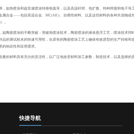
用，如热喷涂和超音速喷涂转移电弧等，以及高温钎焊、包扩散、特种焊接和电子等
合金——包括高温合金、MCrAlCs、自熔性材料、以及这些材料的各种共混物或包层
构）。
，如陶瓷喷涂的不断突破：突破热喷涂技术，陶瓷喷涂的液体悬浮工艺，喷涂技术同
样品的测试粉末的快速可用性，在原有的陶瓷喷涂工艺上确保有效原型的生产转移和
求的响应性和应用需求。
批量的材料具有充分的灵活性，以广泛地改变材料加工参数，制造技术，以及选择的
快捷导航