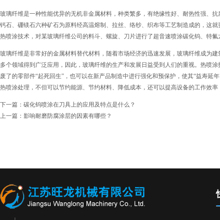
玻璃纤维是一种性能优异的无机非金属材料，种类繁多，有绝缘性好、耐热性强、抗
钙石、硼镁石六种矿石为原料经高温熔制、拉丝、络纱、织布等工艺制造成的，这就
热喷涂技术，对某玻璃纤维公司的料斗、螺旋、刀片进行了超音速喷涂碳化钨、特氟
玻璃纤维是非常好的金属材料替代材料，随着市场经济的迅速发展，玻璃纤维成为建
多个领域得到广泛应用，因此，玻璃纤维的生产和发展日益受到人们的重视。热喷涂
废了的零部件“起死回生”，也可以在新产品制造中进行强化和预保护，使其“益寿延
热喷涂处理，不但可以节约能源、节约材料、降低成本，还可以提高设备的工作效率
下一篇：
碳化钨喷涂在刀具上的应用及特点是什么？
上一篇：
影响耐磨防腐涂层的因素有哪些？