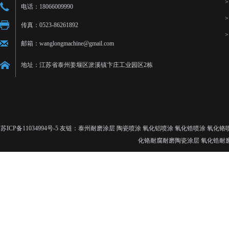
电话：18066009990
传真：0523-86261892
邮箱：wanglongmachine@gmail.com
地址：江苏省泰州姜堰区淤溪镇卞庄工业园区2栋
苏ICP备11034994号-5
友链：泰州耐磨涂层 陶瓷喷涂 氧化铝喷涂 氧化锆喷涂 氧化铬
化铬耐腐耐磨陶瓷涂层 氧化锆耐