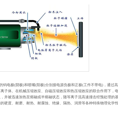
的钨电极(阴极)和喷嘴(阳极)分别接电源负极和正极(工件不带电)，通过
成等离子体。在机械压缩效应、自磁压缩效应和热压缩效应的联合作用下，
弧，并被迅速加热至熔融或半熔融状态，随等离子流高速撞击经预处理的
同的硬度、耐磨、耐热、耐腐蚀、绝缘、隔热、润滑等各种特殊物理化学