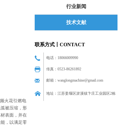
行业新闻
技术文献
联系方式丨CONTACT
电话：18066009990
传真：0523-86261892
邮箱：wanglongmachine@gmail.com
地址：江苏姜堰区淤溪镇卞庄工业园区2栋
高频火花引燃电
电弧被压缩，形
基材表面，并在
性能，以满足零